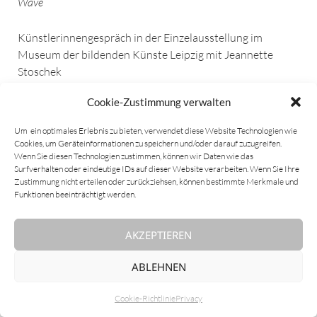
Wave
Künstlerinnengespräch in der Einzelausstellung im
Museum der bildenden Künste Leipzig mit Jeannette
Stoschek
Cookie-Zustimmung verwalten
Unsteady Stages #2 (Detail) / 2022/23
im Rahmen des Artist-in-Residence Programms am Bauhaus
Um ein optimales Erlebnis zu bieten, verwendet diese Website Technologien wie
Dessau unter Verwendung von Walter Gropius, Architektur ©
Cookies, um Geräteinformationen zu speichern und/oder darauf zuzugreifen.
Wenn Sie diesen Technologien zustimmen, können wir Daten wie das
VG Bild-Kunst, Bonn
Surfverhalten oder eindeutige IDs auf dieser Website verarbeiten. Wenn Sie Ihre
Zustimmung nicht erteilen oder zurückziehsen, können bestimmte Merkmale und
Funktionen beeinträchtigt werden.
AKZEPTIEREN
ABLEHNEN
Cookie-Richtlinie
Privacy