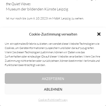
the Quiet Waves
Museum der bildenden Künste Leipzig
Ist nur noch bis zum 8.10.2023 im MdbK Leipzig zu sehen.
Cookie-Zustimmung verwalten
Um ein optimales Erlebnis zu bieten, verwendet diese Website Technologien wie
Cookies, um Geräteinformationen zu speichern und/oder darauf zuzugreifen.
Wenn Sie diesen Technologien zustimmen, können wir Daten wie das
Surfverhalten oder eindeutige IDs auf dieser Website verarbeiten. Wenn Sie Ihre
Zustimmung nicht erteilen oder zurückziehsen, können bestimmte Merkmale und
Funktionen beeinträchtigt werden.
AKZEPTIEREN
ABLEHNEN
Cookie-Richtlinie
Privacy