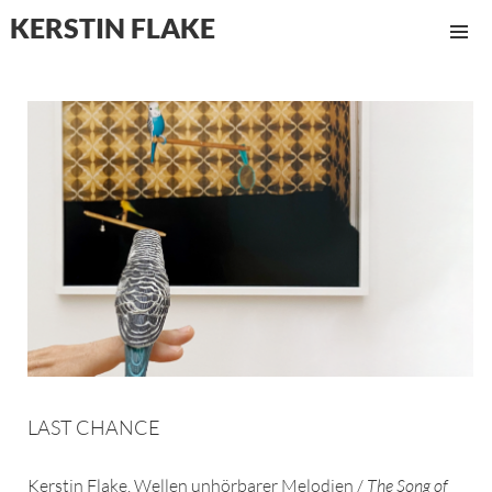
KERSTIN FLAKE
MENÜ
UND
WIDGET
LAST CHANCE
Kerstin Flake. Wellen unhörbarer Melodien /
The Song of