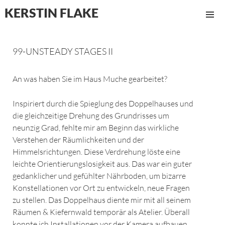
KERSTIN FLAKE
MENÜ
UND
WIDGET
99-UNSTEADY STAGES II
An was haben Sie im Haus Muche gearbeitet?
Inspiriert durch die Spieglung des Doppelhauses und
die gleichzeitige Drehung des Grundrisses um
neunzig Grad, fehlte mir am Beginn das wirkliche
Verstehen der Räumlichkeiten und der
Himmelsrichtungen. Diese Verdrehung löste eine
leichte Orientierungslosigkeit aus. Das war ein guter
gedanklicher und gefühlter Nährboden, um bizarre
Konstellationen vor Ort zu entwickeln, neue Fragen
zu stellen. Das Doppelhaus diente mir mit all seinem
Räumen & Kiefernwald temporär als Atelier. Überall
konnte ich Installationen vor der Kamera aufbauen,