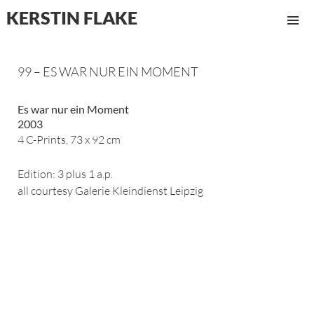
KERSTIN FLAKE
MENÜ
UND
WIDGET
99 – ES WAR NUR EIN MOMENT
Es war nur ein Moment
2003
4 C-Prints, 73 x 92 cm
Edition: 3 plus 1 a.p.
all courtesy Galerie Kleindienst Leipzig