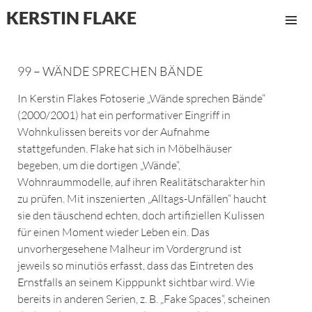
KERSTIN FLAKE
MENÜ
UND
WIDGET
99 – WÄNDE SPRECHEN BÄNDE
In Kerstin Flakes Fotoserie „Wände sprechen Bände“
(2000/2001) hat ein performativer Eingriff in
Wohnkulissen bereits vor der Aufnahme
stattgefunden. Flake hat sich in Möbelhäuser
begeben, um die dortigen „Wände“,
Wohnraummodelle, auf ihren Realitätscharakter hin
zu prüfen. Mit inszenierten „Alltags-Unfällen“ haucht
sie den täuschend echten, doch artifiziellen Kulissen
für einen Moment wieder Leben ein. Das
unvorhergesehene Malheur im Vordergrund ist
jeweils so minutiös erfasst, dass das Eintreten des
Ernstfalls an seinem Kipppunkt sichtbar wird. Wie
bereits in anderen Serien, z. B. „Fake Spaces“, scheinen